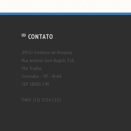
CONTATO
IPESO Instituto de Pesquisa
Rua Antonio José Rogick, 316
Vila Trujillo
Sorocaba – SP – Brasil
CEP 18060‐290
PABX: (15) 3234‐2152