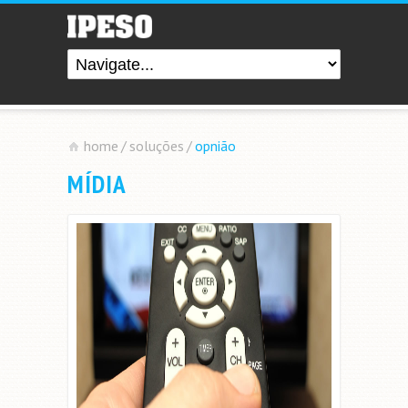
home
/
soluções
/
opnião
MÍDIA