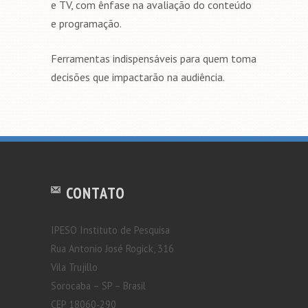
e TV, com ênfase na avaliação do conteúdo
e programação.
Ferramentas indispensáveis para quem toma
decisões que impactarão na audiência.
CONTATO
IPESO Instituto de Pesquisa
Rua Antonio José Rogick, 316
Vila Trujillo
Sorocaba – SP – Brasil
CEP 18060‐290